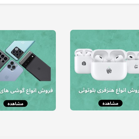
د
۶ درصد
۱۰ درصد
شارژر 45 وات انکر Anker Nano Charger 45W Foldable 180° مدل A121D
هندزفری بلوتوثی انکر مدل Soundcore V40i A3878
شارژر فندکی 67 وات انکر مدل A2736
۵,۵۰۰,۰۰۰ تومان
۷,۹۰۰,۰۰۰ تومان
۴,۲۰۰,۰۰۰ تومان
۴,۹۵۰,۰۰۰ تومان
۷,۴۲۶,۰۰۰ تومان
۳,۷۸۰,۰۰۰ تومان