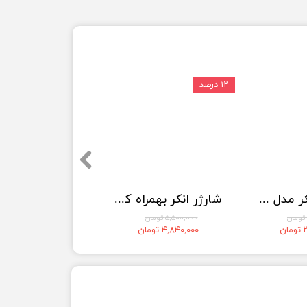
۱۲ درصد
پاوربانک انکر مدل A1653 ظرفیت 5000 میلی آمپر ساعت
شارژر انکر بهمراه کابل متصل Anker Nano USB C Charger Block 35W Max 2-Port مدل A2658
۵,۵۰۰,۰۰۰ تومان
ن
۴,۸۴۰,۰۰۰ تومان