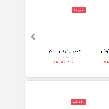
۷ درصد
هندزفری بلوتوثی کیو سی وای مدل T13 ANC 2
هندزفری بی سیم انکر مدل anker Soundcore R50i
۲,۴۲۲,۵۰۰ تومان
۲,۲۵۲,۹۲۵ تومان
۱۲ درصد