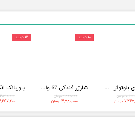
۱۰ درصد
۱۲ درصد
هندزفری بلوتوثی انکر مدل Soundcore V40i A3878
شارژر فندکی 67 وات انکر مدل A2736
۷,۹ تومان
۴,۲۰۰,۰۰۰ تومان
۳,۶۹۰,۰۰۰ تومان
۷,۴۲ تومان
۳,۷۸۰,۰۰۰ تومان
۳,۲۴۷,۲۰۰ توما