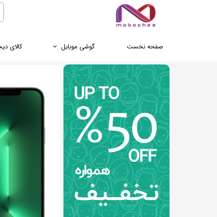
صفحه نخست
گوشی موبایل
کالای دیج
ترازو
سامسونگ
کنسول خانگی
هدفون و هندزفری
انر
ماساژور
ساعت هو
گجت‌های 
پوکو
کابل و شارژر