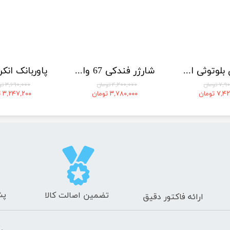
هندزفری بلوتوثی انکر مدل Soundcore V40i A3878
شارژر فندکی 67 وات انکر مدل A2736
 تومان
۴,۲۰۰,۰۰۰ تومان
۳,۶۹۰,۰۰۰ تومان
۷ تومان
۳,۷۸۰,۰۰۰ تومان
۳,۲۴۷,۲۰۰ تومان
پش
تضمین اصالت کالا
ارائه فاکتور دقیق