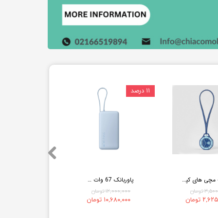
۱۱ درصد
ساعت مچی های کپی سواچ مدل Royal Pop × اودمار پیگه
پاوربانک 67 وات شیائومی مدل PB2067 ظرفیت 20000 میلی آمپر ساعت
۳, تومان
۱۲,۰۰۰,۰۰۰ تومان
۲, تومان
۱۰,۶۸۰,۰۰۰ تومان