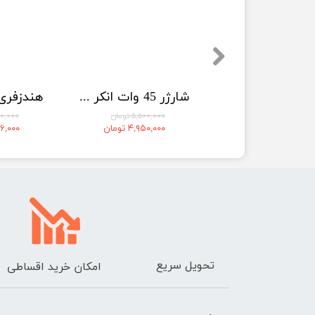
پاوربانک کیو سی وای PBW10A Magnetic توان 22.5 وات ظرفیت 10000 میلی آمپر ساعت
شارژر 45 وات انکر Anker Nano Charger 45W Foldable 180° مدل A121D
۳,۲۰۰,۰۰۰ تومان
۵,۵۰۰,۰۰۰ تومان
۷,۹۰۰,۰۰۰
۲,۸۸۰,۰۰۰ تومان
۴,۹۵۰,۰۰۰ تومان
,۴۲۶,۰۰۰
تحویل سریع
امکان خرید اقساطی