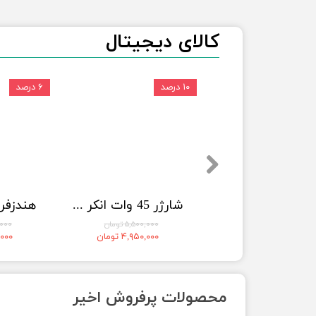
کالای دیجیتال
۱۰ درصد
۶ درصد
پاوربانک کیو سی وای PBW10A Magnetic توان 22.5 وات ظرفیت 10000 میلی آمپر ساعت
شارژر 45 وات انکر Anker Nano Charger 45W Foldable 180° مدل A121D
۳,۲۰۰,۰۰۰ تومان
۵,۵۰۰,۰۰۰ تومان
۰۰,۰۰۰
۲,۸۸۰,۰۰۰ تومان
۴,۹۵۰,۰۰۰ تومان
۶,۰۰۰
محصولات پرفروش اخیر