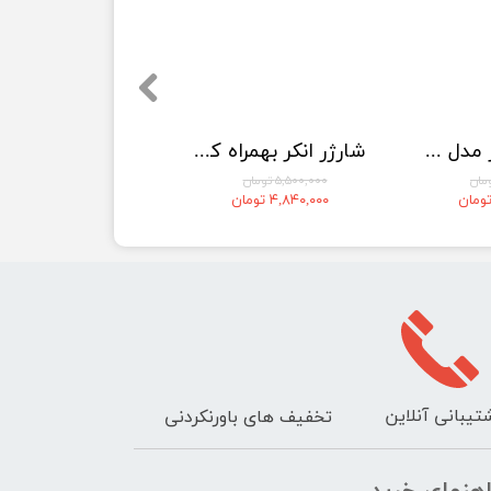
پاوربانک انکر مدل A1653 ظرفیت 5000 میلی آمپر ساعت
شارژر انکر بهمراه کابل متصل Anker Nano USB C Charger Block 35W Max 2-Port مدل A2658
۵,۵۰۰,۰۰۰ تومان
۴,۸۴۰,۰۰۰ تومان
تیبانی آنلاین
تخفیف های باورنکردنی