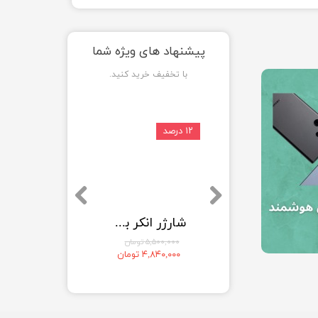
پیشنهاد های ویژه شما
با تخفیف خرید کنید.
۱۲ درصد
۱۲ درصد
پاوربانک انکر مدل A1653 ظرفیت 5000 میلی آمپر ساعت
شارژر انکر بهمراه کابل متصل Anker Nano USB C Charger Block 35W Max 2-Port مدل A2658
۳,۶۹۰,۰۰۰ تومان
۵,۵۰۰,۰۰۰ تومان
۳,۲۴۷,۲۰۰ تومان
۴,۸۴۰,۰۰۰ تومان