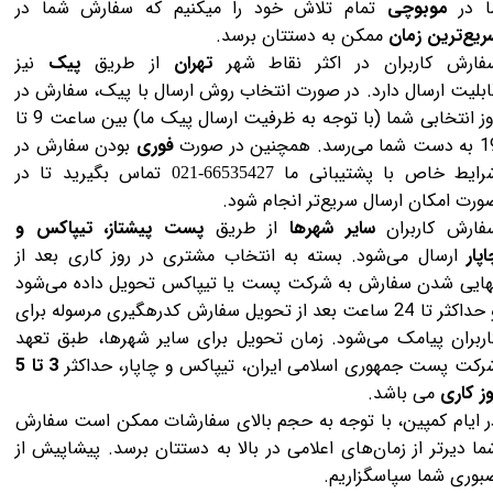
ا در
موبوچی
تمام تلاش خود را میکنیم که سفارش شما در
ریع‌ترین زمان
ممکن به دستتان برسد.
فارش کاربران در اکثر نقاط شهر
تهران
از طریق
پیک
نیز
ابلیت
ارسال دارد. در صورت انتخاب روش ارسال با پیک، سفارش در
روز انتخابی شما (با توجه به ظرفیت ارسال پیک ما) بین ساعت 9 تا
 می‌رسد. همچنین در صورت
فوری
بودن سفارش در
رایط خاص با پشتیبانی ما
تماس بگیرید تا در
66535427-021
ورت امکان ارسال سریع‌تر انجام شود.
فارش‌ کاربران
سایر شهرها
از طریق
پست پیشتاز، تیپاکس و
اپار
ارسال می‌شود. بسته به انتخاب مشتری در روز کاری بعد از
هایی شدن سفارش
به شرکت پست یا تیپاکس تحویل داده می‌شود
و حداکثر تا 24 ساعت بعد از تحویل سفارش کدرهگیری مرسوله برای
اربران پیامک می‌شود. زمان تحویل برای سایر شهرها، طبق تعهد
رکت پست جمهوری اسلامی ایران، تیپاکس و چاپار، حداکثر
3 تا 5
وز کاری
می باشد.
ر ایام کمپین، با توجه به حجم بالای سفارشات ممکن است سفارش
ما دیرتر از زمان‌های اعلامی در بالا به دستتان برسد. پیشاپیش از
بوری شما سپاسگزاریم.