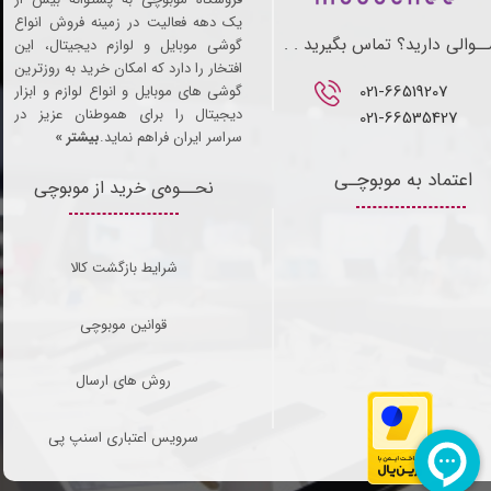
یک دهه فعالیت در زمینه فروش انواع
ـوالی دارید؟ تماس بگیرید . .
گوشی موبایل و لوازم دیجیتال، این
افتخار را دارد که امکان خرید به روزترین
021-66519207​​​​​​​
گوشی های موبایل و انواع لوازم و ابزار
دیجیتال را برای هموطنان عزیز در
021-66535427
سراسر ایران فراهم نماید.
بیشتر »
اعتماد به موبوچـی
نحــوه‌ی خرید از موبوچی
شرایط بازگشت کالا
قوانین موبوچی
روش های ارسال
سرویس اعتباری اسنپ پی