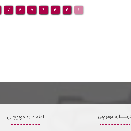
۷
۶
۵
۴
۳
۲
۱
ربـــاره موبوچی
اعتماد به موبوچـی