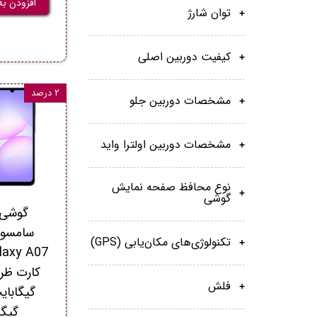
افزودن به
توان شارژ
کیفیت دوربین اصلی
۲ درصد
مشخصات دوربین جلو
مشخصات دوربین اولترا واید
نوع محافظ صفحه نمایش
گوشی
گوشی 
سامسو
تکنولوژی‌های مکان‌یابی (GPS)
فلش
گیگا