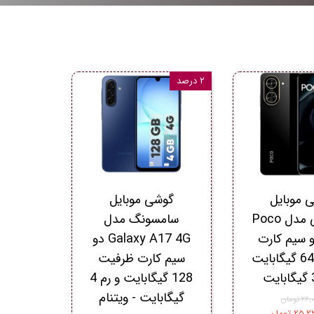
۲ درصد
 موبایل
گوشی موبایل
شیائومی مدل Poco
سامسونگ مدل
 دو سیم کارت
Galaxy A17 4G دو
ظرفیت 64 گیگابایت
سیم کارت ظرفیت
128 گیگابایت و رم 4
گیگابایت - ویتنام
 تومان
۲ تومان