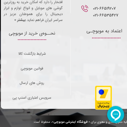
افتخار را دارد که امکان خرید به روزترین
021-66519207​​​​​​​
گوشی های موبایل و انواع لوازم و ابزار
دیجیتال را برای هموطنان عزیز در
021-66535427
سراسر ایران فراهم نماید.
بیشتر »
اعتماد به موبوچـی
نحــوه‌ی خرید از موبوچی
شرایط بازگشت کالا
قوانین موبوچی
روش های ارسال
سرویس اعتباری اسنپ پی
یه حقوق مادی و معنوی برای «
فروشگاه اینترنتی موبوچی
»، محفوظ است.