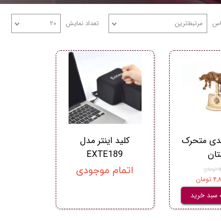
اس
مرتبط‌ترین
تعداد نمایش
۲۰
بعدی متحرک
کلید اینتر مدل
تان
EXTE189
اتمام موجودی
ان
ومان
 سبد خرید