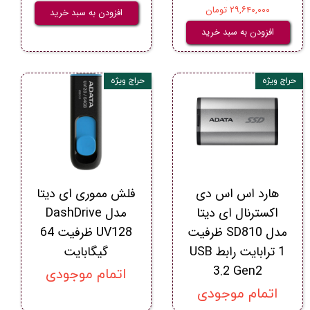
۲۹,۶۴۰,۰۰۰ تومان
افزودن به سبد خرید
افزودن به سبد خرید
حراج ویژه
حراج ویژه
هارد اس اس دی
فلش مموری ای دیتا
اکسترنال ای دیتا
مدل DashDrive
مدل SD810 ظرفیت
UV128 ظرفیت 64
1 ترابایت رابط USB
گیگابایت
3.2 Gen2
اتمام موجودی
اتمام موجودی