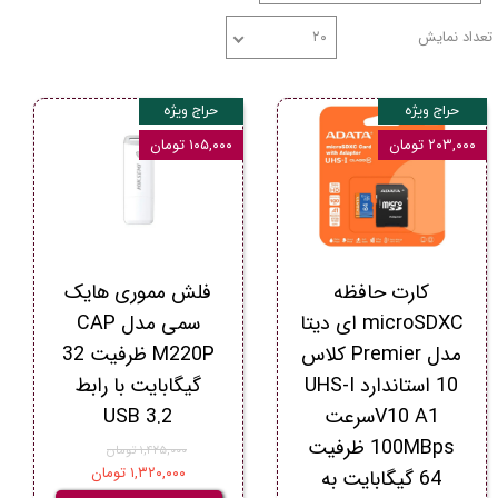
تعداد نمایش
۲۰
حراج ویژه
حراج ویژه
۲۰۳,۰۰۰ تومان
۱۰۵,۰۰۰ تومان
کارت حافظه
فلش مموری هایک
microSDXC ای دیتا
سمی مدل CAP
مدل Premier کلاس
M220P ظرفیت 32
10 استاندارد UHS-I
گیگابایت با رابط
V10 A1سرعت
USB 3.2
100MBps ظرفیت
۱,۴۲۵,۰۰۰ تومان
۱,۳۲۰,۰۰۰ تومان
64 گیگابایت به