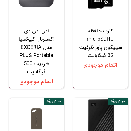
کارت حافظه
اس اس دی
microSDHC
اکسترنال کیوکسیا
سیلیکون پاور ظرفیت
مدل EXCERIA
32 گیگابایت
PLUS Portable
ظرفیت 500
اتمام موجودی
گیگابایت
اتمام موجودی
حراج ویژه
حراج ویژه