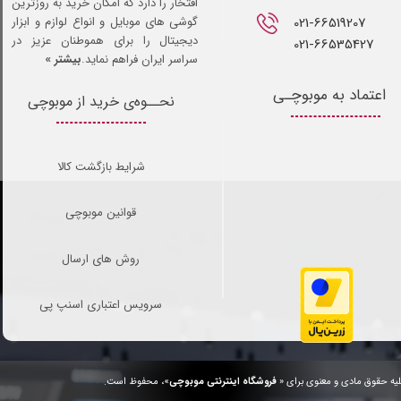
افتخار را دارد که امکان خرید به روزترین
021-66519207​​​​​​​
گوشی های موبایل و انواع لوازم و ابزار
دیجیتال را برای هموطنان عزیز در
021-66535427
سراسر ایران فراهم نماید.
بیشتر »
اعتماد به موبوچـی
نحــوه‌ی خرید از موبوچی
شرایط بازگشت کالا
قوانین موبوچی
روش های ارسال
سرویس اعتباری اسنپ پی
یه حقوق مادی و معنوی برای «
فروشگاه اینترنتی موبوچی
»، محفوظ است.