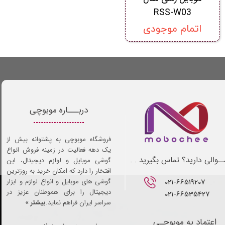
RSS-W03
اتمام موجودی
دربـــاره موبوچی
فروشگاه موبوچی به پشتوانه بیش از
یک دهه فعالیت در زمینه فروش انواع
ـوالی دارید؟ تماس بگیرید . .
گوشی موبایل و لوازم دیجیتال، این
افتخار را دارد که امکان خرید به روزترین
021-66519207​​​​​​​
گوشی های موبایل و انواع لوازم و ابزار
دیجیتال را برای هموطنان عزیز در
021-66535427
سراسر ایران فراهم نماید.
بیشتر »
اعتماد به موبوچـی