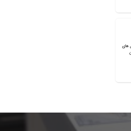
 های
ن