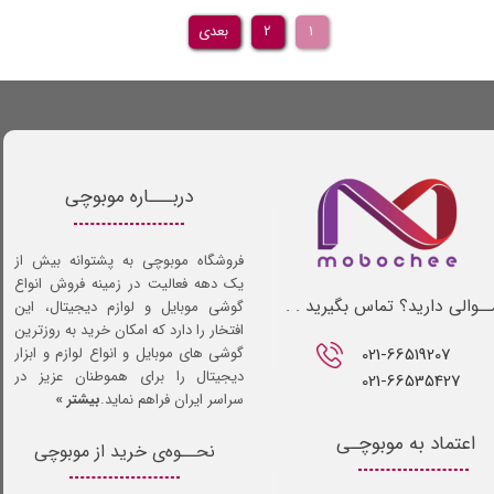
۱
۲
بعدی
دربـــاره موبوچی
فروشگاه موبوچی به پشتوانه بیش از
یک دهه فعالیت در زمینه فروش انواع
ـوالی دارید؟ تماس بگیرید . .
گوشی موبایل و لوازم دیجیتال، این
افتخار را دارد که امکان خرید به روزترین
021-66519207​​​​​​​
گوشی های موبایل و انواع لوازم و ابزار
دیجیتال را برای هموطنان عزیز در
021-66535427
سراسر ایران فراهم نماید.
بیشتر »
اعتماد به موبوچـی
نحــوه‌ی خرید از موبوچی