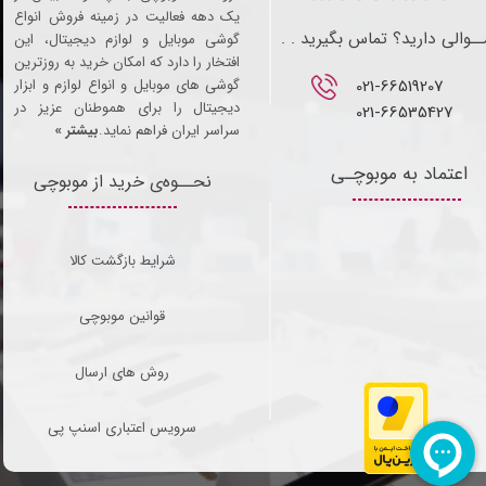
یک دهه فعالیت در زمینه فروش انواع
ـوالی دارید؟ تماس بگیرید . .
گوشی موبایل و لوازم دیجیتال، این
افتخار را دارد که امکان خرید به روزترین
021-66519207​​​​​​​
گوشی های موبایل و انواع لوازم و ابزار
دیجیتال را برای هموطنان عزیز در
021-66535427
سراسر ایران فراهم نماید.
بیشتر »
اعتماد به موبوچـی
نحــوه‌ی خرید از موبوچی
شرایط بازگشت کالا
قوانین موبوچی
روش های ارسال
سرویس اعتباری اسنپ پی