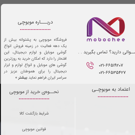
دربـــاره موبوچی
فروشگاه موبوچی به پشتوانه بیش از
یک دهه فعالیت در زمینه فروش انواع
ـوالی دارید؟ تماس بگیرید . .
گوشی موبایل و لوازم دیجیتال، این
افتخار را دارد که امکان خرید به روزترین
021-66519207​​​​​​​
گوشی های موبایل و انواع لوازم و ابزار
دیجیتال را برای هموطنان عزیز در
021-66535427
سراسر ایران فراهم نماید.
بیشتر »
اعتماد به موبوچـی
نحــوه‌ی خرید از موبوچی
شرایط بازگشت کالا
قوانین موبوچی