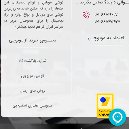
ـوالی دارید؟ تماس بگیرید . .
گوشی موبایل و لوازم دیجیتال، این
افتخار را دارد که امکان خرید به روزترین
021-66519207​​​​​​​
گوشی های موبایل و انواع لوازم و ابزار
دیجیتال را برای هموطنان عزیز در
021-66535427
سراسر ایران فراهم نماید.
بیشتر »
اعتماد به موبوچـی
نحــوه‌ی خرید از موبوچی
شرایط بازگشت کالا
قوانین موبوچی
روش های ارسال
سرویس اعتباری اسنپ پی