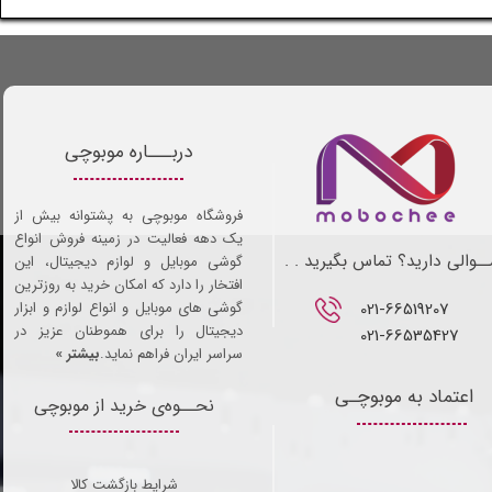
دربـــاره موبوچی
فروشگاه موبوچی به پشتوانه بیش از
یک دهه فعالیت در زمینه فروش انواع
ـوالی دارید؟ تماس بگیرید . .
گوشی موبایل و لوازم دیجیتال، این
افتخار را دارد که امکان خرید به روزترین
021-66519207​​​​​​​
گوشی های موبایل و انواع لوازم و ابزار
دیجیتال را برای هموطنان عزیز در
021-66535427
سراسر ایران فراهم نماید.
بیشتر »
اعتماد به موبوچـی
نحــوه‌ی خرید از موبوچی
شرایط بازگشت کالا