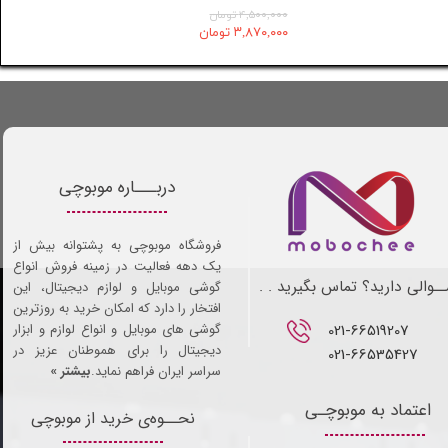
۴,۵۰۰,۰۰۰ تومان
۳,۸۷۰,۰۰۰ تومان
دربـــاره موبوچی
فروشگاه موبوچی به پشتوانه بیش از
یک دهه فعالیت در زمینه فروش انواع
ـوالی دارید؟ تماس بگیرید . .
گوشی موبایل و لوازم دیجیتال، این
افتخار را دارد که امکان خرید به روزترین
021-66519207​​​​​​​
گوشی های موبایل و انواع لوازم و ابزار
دیجیتال را برای هموطنان عزیز در
021-66535427
سراسر ایران فراهم نماید.
بیشتر »
اعتماد به موبوچـی
نحــوه‌ی خرید از موبوچی