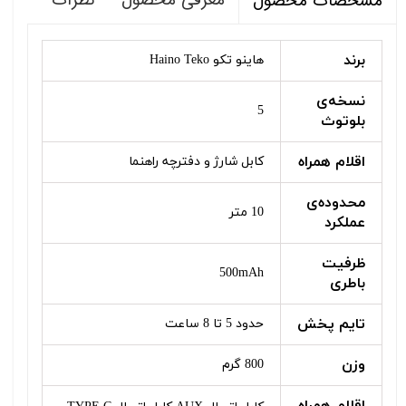
معرفی محصول
نظرات
مشخصات محصول
برند
هاینو تکو Haino Teko
نسخه‌ی
5
بلوتوث
اقلام همراه
کابل شارژ و دفترچه راهنما
محدوده‌ی
10 متر
عملکرد
ظرفیت
500mAh
باطری
تایم پخش
حدود 5 تا 8 ساعت
وزن
800 گرم
اقلام همراه