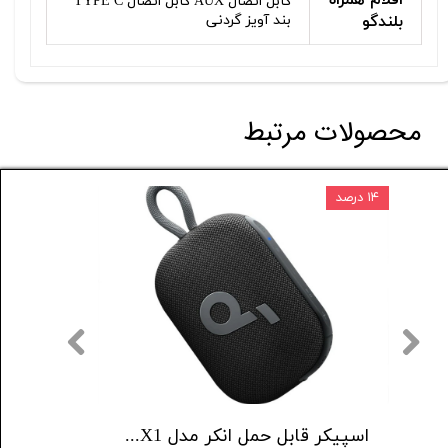
کابل اتصال AUX کابل اتصال TYPE C
بلندگو
بند آویز گردنی
محصولات مرتبط
۱۴ درصد
۴ درصد
اسپیکر بلوتوثی هارمن کاردن مدل Aura Studio 4
اسپیکر قابل حمل انکر مدل Select 4 Go A31X1