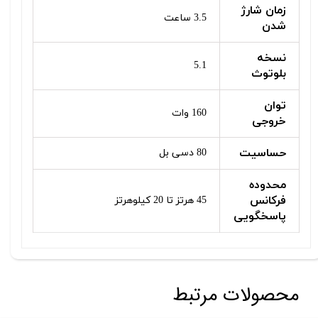
زمان شارژ
3.5 ساعت
شدن
نسخه
5.1
بلوتوث
توان
160 وات
خروجی
حساسیت
80 دسی بل
محدوده
فرکانس
45 هرتز تا 20 کیلوهرتز
پاسخگویی
محصولات مرتبط