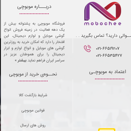
دربـــاره موبوچی
فروشگاه موبوچی به پشتوانه بیش از
یک دهه فعالیت در زمینه فروش انواع
ـوالی دارید؟ تماس بگیرید . .
گوشی موبایل و لوازم دیجیتال، این
افتخار را دارد که امکان خرید به روزترین
021-66519207​​​​​​​
گوشی های موبایل و انواع لوازم و ابزار
دیجیتال را برای هموطنان عزیز در
021-66535427
سراسر ایران فراهم نماید.
بیشتر »
اعتماد به موبوچـی
نحــوه‌ی خرید از موبوچی
شرایط بازگشت کالا
قوانین موبوچی
روش های ارسال