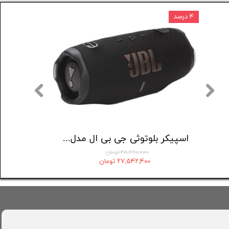
۴ درصد
اسپیکر قابل حمل انکر مدل Select 4 Go A31X1
اسپیکر بلوتوثی جی بی ال مدل charge 6
۲۸,۶۹۰,۰۰۰ تومان
۲۷,۵۴۲,۴۰۰ تومان