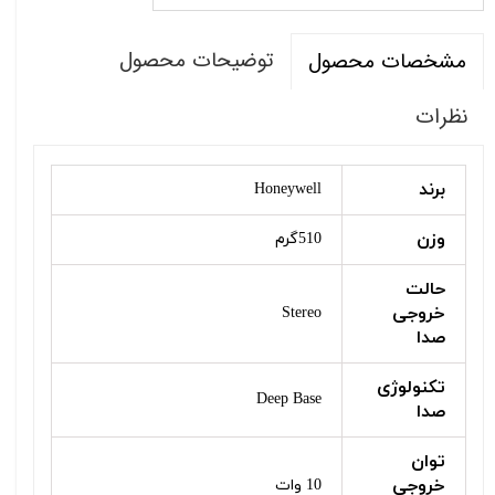
توضیحات محصول
مشخصات محصول
نظرات
برند
Honeywell
وزن
510گرم
حالت
خروجی
Stereo
صدا
تکنولوژی
Deep Base
صدا
توان
خروجی
10 وات