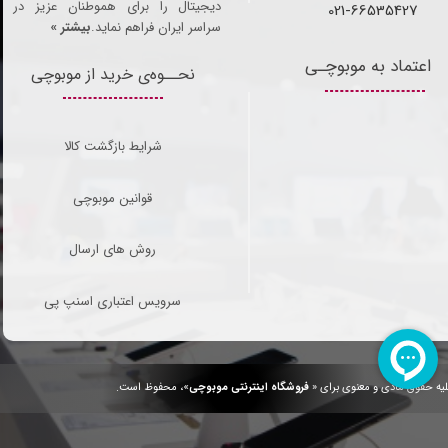
دیجیتال را برای هموطنان عزیز در
021-66535427
سراسر ایران فراهم نماید.
بیشتر »
اعتماد به موبوچـی
نحــوه‌ی خرید از موبوچی
شرایط بازگشت کالا
قوانین موبوچی
روش های ارسال
سرویس اعتباری اسنپ پی
یه حقوق مادی و معنوی برای «
فروشگاه اینترنتی موبوچی
»، محفوظ است.