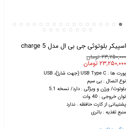
اسپیکر بلوتوثی جی بی ال مدل charge 5
۲۳,۷۵۰,۰۰۰ تومان
۲۳,۲۵۰,۰۰۰ تومان
پورت‌ ها : USB Type C (جهت شارژ)، USB
نوع اتصال : بی‌ سیم
بلوتوث/ ورژن و ویژگی : دارد/ نسخه 5.1
توان خروجی : 40 وات
پشتیبانی از کارت حافظه : ندارد
منبع تغذیه : باتری