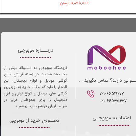
۱۱,۸۶۵,۵۹۹ تومان
دربـــاره موبوچی
فروشگاه موبوچی به پشتوانه بیش از
یک دهه فعالیت در زمینه فروش انواع
ـوالی دارید؟ تماس بگیرید . .
گوشی موبایل و لوازم دیجیتال، این
افتخار را دارد که امکان خرید به روزترین
021-66519207​​​​​​​
گوشی های موبایل و انواع لوازم و ابزار
دیجیتال را برای هموطنان عزیز در
021-66535427
سراسر ایران فراهم نماید.
بیشتر »
اعتماد به موبوچـی
نحــوه‌ی خرید از موبوچی