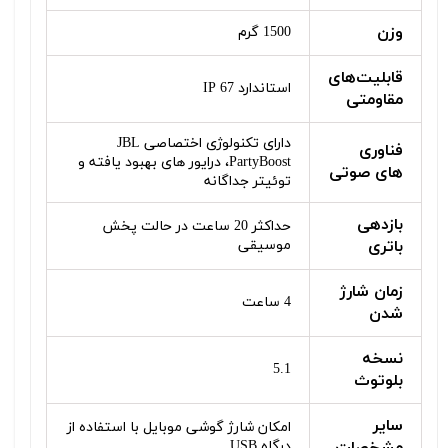
وزن
1500 گرم
قابلیت‌های
استاندارد IP 67
مقاومتی
دارای تکنولوژی اختصاصی JBL
فناوری‌
PartyBoost، درایور های بهبود یافته و
های صوتی
توئیتر جداگانه
بازدهی
حداکثر 20 ساعت در حالت پخش
باتری
موسیقی
زمان شارژ
4 ساعت
شدن
نسخه
5.1
بلوتوث
سایر
امکان شارژ گوشی موبایل با استفاده از
مشخصات
درگاه USB