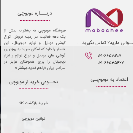
دربـــاره موبوچی
فروشگاه موبوچی به پشتوانه بیش از
یک دهه فعالیت در زمینه فروش انواع
ـوالی دارید؟ تماس بگیرید . .
گوشی موبایل و لوازم دیجیتال، این
افتخار را دارد که امکان خرید به روزترین
021-66519207​​​​​​​
گوشی های موبایل و انواع لوازم و ابزار
دیجیتال را برای هموطنان عزیز در
021-66535427
سراسر ایران فراهم نماید.
بیشتر »
اعتماد به موبوچـی
نحــوه‌ی خرید از موبوچی
شرایط بازگشت کالا
قوانین موبوچی