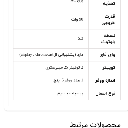
برق AC
تغذیه
قدرت
90 وات
خروجی
نسخه
5.3
بلوتوث
وای فای
دارد (پشتیبانی از airplay , chromecast)
توییتر
2 توئیتر 25 میلی‌متری
اندازه ووفر
1 عدد ووفر 5 اینچ
نوع اتصال
بیسیم - باسیم
محصولات مرتبط