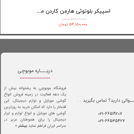
اسپیکر بلوتوثی هارمن کاردن مدل Aura Studio 5
۵۷,۰۰۰,۰۰۰ تومان
۵۴,۱۵۰,۰۰۰ تومان
دربـــاره موبوچی
فروشگاه موبوچی به پشتوانه بیش از
یک دهه فعالیت در زمینه فروش انواع
ـوالی دارید؟ تماس بگیرید . .
گوشی موبایل و لوازم دیجیتال، این
افتخار را دارد که امکان خرید به روزترین
021-66519207​​​​​​​
گوشی های موبایل و انواع لوازم و ابزار
دیجیتال را برای هموطنان عزیز در
021-66535427
سراسر ایران فراهم نماید.
بیشتر »