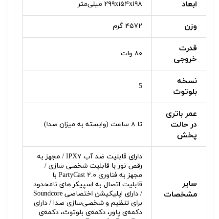
ابعاد
۲۹۹x۱۵۴x۱۹۸ میلی‌متر
وزن
۴۵۷۲ گرم
قدرت
۸۰ وات
خروجی
نسخه
5
بلوتوث
عمر باتری
در حالت
تا ۸ ساعت (وابسته به میزان صدا)
پخش
دارای قابلیت ضد آب IPX۷ / مجهز به
رقص نور با قابلیت شخصی سازی /
مجهز به فناوری PartyCast ۲.۰ با
سایر
قابلیت اتصال به اسپیکر های نامحدود
مشخصات
/ دارای اپلیکیشن اختصاصی Soundcore
برای تنظیم و شخصی‌سازی صدا / دارای
دکمه‌ی پاور، دکمه‌ی بلوتوث، دکمه‌ی