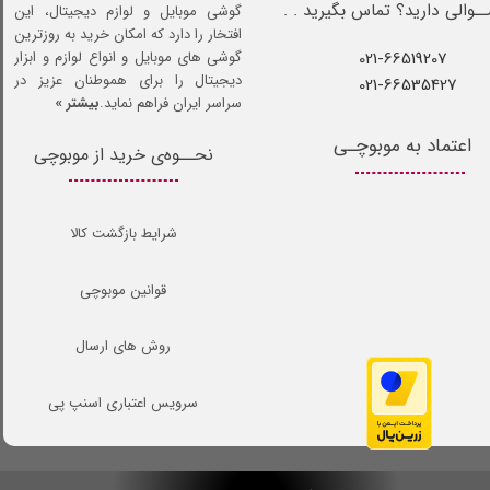
ـوالی دارید؟ تماس بگیرید . .
گوشی موبایل و لوازم دیجیتال، این
افتخار را دارد که امکان خرید به روزترین
021-66519207​​​​​​​
گوشی های موبایل و انواع لوازم و ابزار
دیجیتال را برای هموطنان عزیز در
021-66535427
سراسر ایران فراهم نماید.
بیشتر »
اعتماد به موبوچـی
نحــوه‌ی خرید از موبوچی
شرایط بازگشت کالا
قوانین موبوچی
روش های ارسال
سرویس اعتباری اسنپ پی