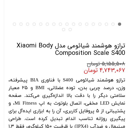
ترازو هوشمند شیائومی مدل Xiaomi Body
Composition Scale S400
۵,۱۵۵,۵۰۸ تومان
۴,۷۴۳,۰۶۷ تومان
ترازو هوشمند شیائومی S400 با فناوری BIA پیشرفته،
وزن، درصد چربی بدن، توده عضلانی، BMI و ۲۵ معیار
سلامتی دیگر را با دقت بالا اندازه‌گیری می‌کند. صفحه
نمایش LED مخفی، اتصال بلوتوث به اپ Mi Fitness، و
پشتیبانی از ۵ پروفایل کاربری، آن را به ابزاری ایده‌آل برای
پیگیری روزانه تناسب اندام تبدیل کرده است. طراحی
مینیمال و ضدآب (IPX4) با ظرفیت ۱۵۰ کیلوگرم، فقط ۱.۳