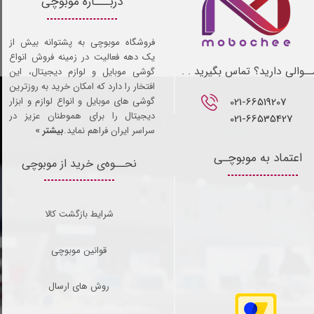
دربـــاره موبوچی
فروشگاه موبوچی به پشتوانه بیش از
یک دهه فعالیت در زمینه فروش انواع
ـوالی دارید؟ تماس بگیرید . .
گوشی موبایل و لوازم دیجیتال، این
افتخار را دارد که امکان خرید به روزترین
021-66519207​​​​​​​
گوشی های موبایل و انواع لوازم و ابزار
دیجیتال را برای هموطنان عزیز در
021-66535427
سراسر ایران فراهم نماید.
بیشتر »
اعتماد به موبوچـی
نحــوه‌ی خرید از موبوچی
شرایط بازگشت کالا
قوانین موبوچی
روش های ارسال