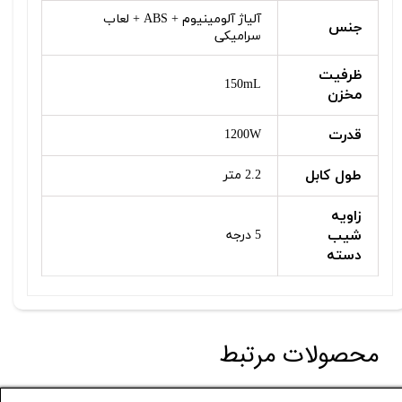
آلیاژ آلومینیوم + ABS + لعاب
جنس
سرامیکی
ظرفیت
150mL
مخزن
قدرت
1200W
طول کابل
2.2 متر
زاویه
شیب
5 درجه
دسته
محصولات مرتبط