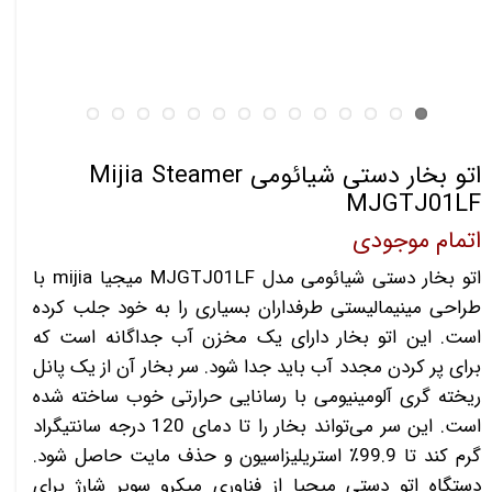
اتو بخار دستی شیائومی Mijia Steamer
MJGTJ01LF
اتمام موجودی
اتو بخار دستی شیائومی مدل MJGTJ01LF میجیا mijia با
طراحی مینیمالیستی طرفداران بسیاری را به خود جلب کرده
است. این اتو بخار دارای یک مخزن آب جداگانه است که
برای پر کردن مجدد آب باید جدا شود. سر بخار آن از یک پانل
ریخته گری آلومینیومی با رسانایی حرارتی خوب ساخته شده
است. این سر می‌تواند بخار را تا دمای 120 درجه سانتیگراد
گرم کند تا 99.9٪ استریلیزاسیون و حذف مایت حاصل شود.
دستگاه اتو دستی میجیا از فناوری میکرو سوپر شارژ برای