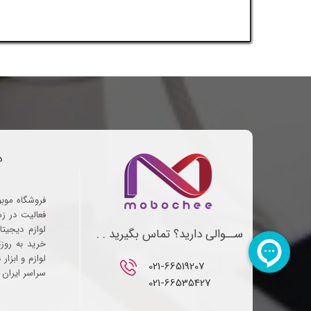
د
فروشگاه موب
فعالیت در ز
لوازم دیجیتا
ســوالی دارید؟ تماس بگیرید . .
خرید به روز
لوازم و ابزار
021-66519207​​​​​​​
سراسر ایران ف
021-66535427