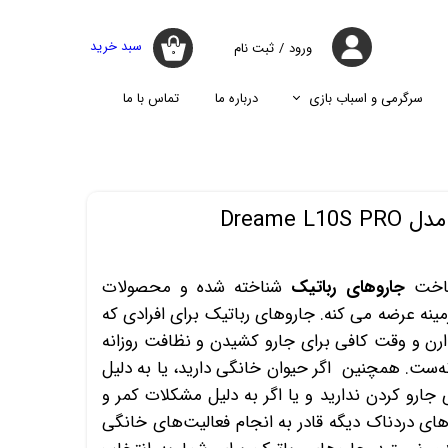
سبد خرید
ورود
/
ثبت نام
۰
حساب کاربری
من
سرگرمی و اسباب بازی
درباره ما
تماس با ما
تغییر گذر واژه
جارو
پازل
اسپیکر
پایه نگه دارنده گوشی موبایل
سفارشات
جارو شارژی
جارو روباتیک
خروج از حساب
Dreame 
کاربری
جارو برقی
ساخت
جاروهای رباتیک
شناخته شده و محصولات
زمینه عرضه می کنه. جاروهای رباتیک برای افرادی که
دارن و وقت کافی برای جارو کشیدن و نظافت روزانه
ه‌ست. همچنین اگر حیوان خانگی دارید، یا به دلیل
ارو کردن ندارید و یا اگر به دلیل مشکلات کمر و
‌های دردناک دیگه قادر به انجام فعالیت‌های خانگی