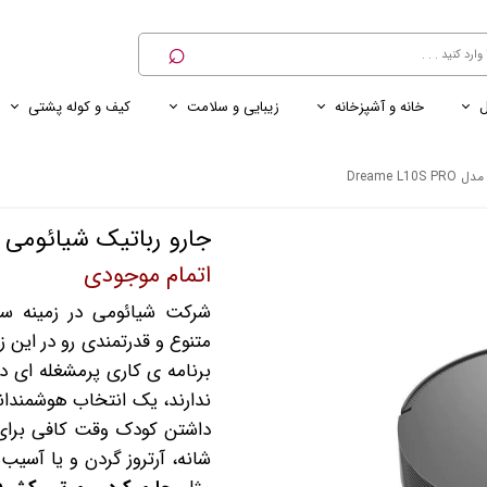
⌕
ل
خانه و آشپزخانه
زیبایی و سلامت
کیف و کوله پشتی
ی
ی ناخن
ترازو
پنکه رومیزی
کنسول خانگی
کابل و شارژر و مبدل برق
Dreame L
جارو رباتیک شیائومی مدل L10S PRO
اتمام موجودی
شرکت شیائومی در زمینه 
متنوع و قدرتمندی رو در این 
برنامه‌ ی کاری پرمشغله ای 
ندارند، یک انتخاب هوشمندان
داشتن کودک وقت کافی برای ج
شانه، آرتروز گردن و یا آسیب