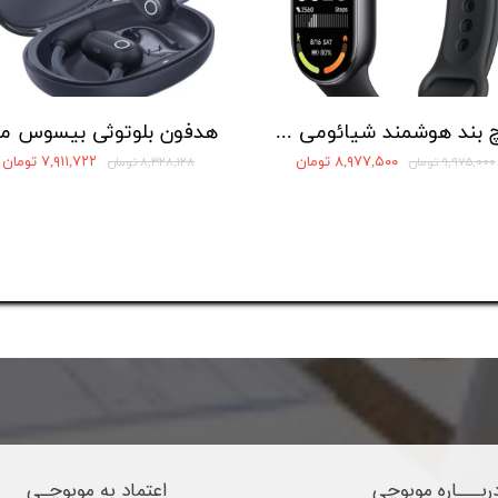
مچ بند هوشمند شیائومی مدل Mi Band 10 (ورژن Global)
۸,۹۷۷,۵۰۰ تومان
۷,۹۱۱,۷۲۲ تومان
۹,۹۷۵,۰۰۰ تومان
۸,۳۲۸,۱۲۸ تومان
ربـــاره موبوچی
اعتماد به موبوچـی