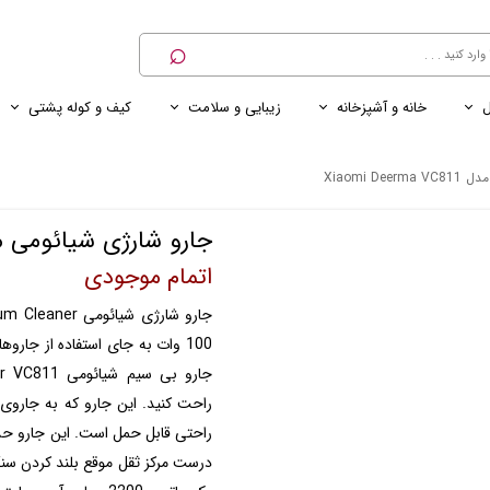
⌕
ل
خانه و آشپزخانه
زیبایی و سلامت
کیف و کوله پشتی
ی
ی ناخن
ترازو
پنکه رومیزی
کنسول خانگی
کابل و شارژر و مبدل برق
Xiaomi D
جارو شارژی شیائومی مدل Deerma VC811
اتمام موجودی
100 وات به جای استفاده از جار
راحت کنید. این جارو که به جاروی 
درست مرکز ثقل موقع بلند کردن سنگ