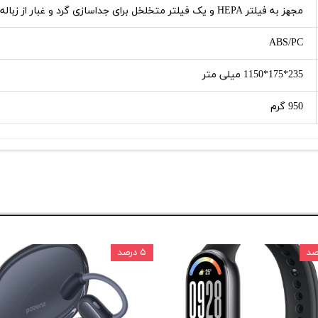
مجهز به فیلتر HEPA و یک فیلتر متخلخل برای جداسازی گرد و غبار از زباله های بزرگ
ABS/PC
235*175*1150 میلی متر
950 گرم
۵ درصد