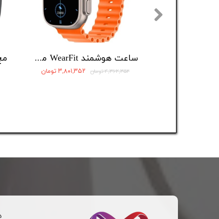
ساعت هوشمند WearFit مدل JW10 ULTRAPLUS
۳,۸۰۱,۳۵۲ تومان
۴,۳۶۲,۳۵۲ تومان
د