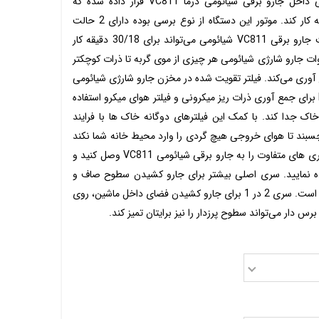
یک باتری 2200 میلی آمپر ساعتی داخل جارو برقی شیائومی درما VC811 قرار داده شده که
می‌تواند در هر بار شارژ تا 30 دقیقه کار کند. موتور این دستگاه از نوع برسی بوده دارای 2 حالت
استاندارد/زیاد است که در هر حالت جارو برقی VC811 شیائومی می‌تواند برای 30/18 دقیقه کار
د. با مکش 5.5KPa و توان 100 وات جارو شارژی شیائومی هر چیزی از موی گربه تا ذرات کوچکتر
از 70 دسی بل جمع آوری می‌کند. فیلتر تقویت شده در مخزن جارو شارژی شیائومی
درما مدل VC811 از دو فیلتر HEPA برای جمع آوری ذرات ریز میکرونی و فیلتر هوای میکرو استفاده
خاک جدا کند. با کمک این فیلترهای دوگانه خاک ها با فرایند
چسبند تا هوای خروجی هیچ گردی را وارد محیط خانه شما نکند
سری های متفاوت شما می‌توانید سری های متفاوت را به جارو برقی شیائومی VC811 وصل کنید و
ه نمایید. سری اصلی بیشتر برای جارو کشیدن سطوح صاف و
بزرگ مانند کف آشپزخانه و اتاق نیاز است. سری 2 در 1 برای جارو کشیدن فضای داخل ماشین، روی
 دار می‌تواند سطوح پرزدار را نیز برایتان تمیز کند.