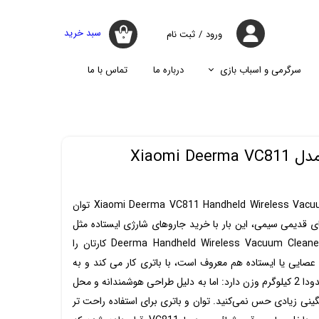
سبد خرید
ورود
/
ثبت نام
۰
حساب کاربری
من
سرگرمی و اسباب بازی
درباره ما
تماس با ما
تغییر گذر واژه
جارو
پازل
اسپیکر
پایه نگه دارنده گوشی موبایل
سفارشات
جارو شارژی
جارو روباتیک
خروج از حساب
Xiaomi 
کاربری
جارو برقی
جارو شارژی شیائومی Xiaomi Deerma VC811 Handheld Wireless Vacuum Cleaner توان
وهای قدیمی سیمی، این بار با خرید جاروهای شارژی ایستاده مثل
جارو بی سیم شیائومی Deerma Handheld Wireless Vacuum Cleaner VC811 کارتان را
عصایی یا ایستاده هم معروف است، با باتری کار می کند و به
راحتی قابل حمل است. این جارو حدودا 2 کیلوگرم وزن دارد: اما به دلیل طراحی هوشمندانه و محل
ینی زیادی حس نمی‌کنید. توان و باتری برای استفاده راحت تر