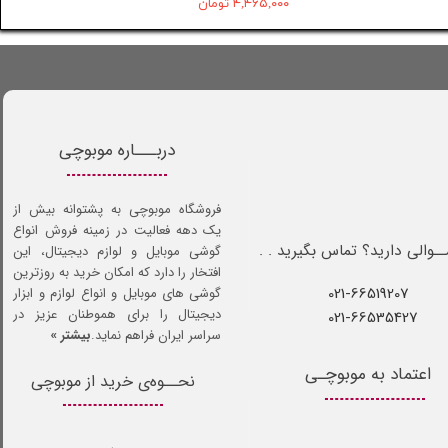
۴,۴۶۵,۰۰۰ تومان
دربـــاره موبوچی
فروشگاه موبوچی به پشتوانه بیش از
یک دهه فعالیت در زمینه فروش انواع
ـوالی دارید؟ تماس بگیرید . .
گوشی موبایل و لوازم دیجیتال، این
افتخار را دارد که امکان خرید به روزترین
021-66519207​​​​​​​
گوشی های موبایل و انواع لوازم و ابزار
دیجیتال را برای هموطنان عزیز در
021-66535427
سراسر ایران فراهم نماید.
بیشتر »
اعتماد به موبوچـی
نحــوه‌ی خرید از موبوچی