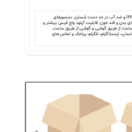
امکان کنترل دوربین گوشی, دارای NFC, دارای قطب نما, دارای گواهینامه IP67 و ضد آب در حد دست شستن, سنسورهای
ی بدن و قند خون, قابلیت آپلود واچ فیس بیشتر و
ن ساعت از طریق گوشی و گوشی از طریق ساعت,
ی از نمایش پیام های واتساپ، اینستاگرام، تلگرام، پیامک و تماس های