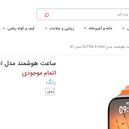
⌕
ل
خانه و آشپزخانه
زیبایی و سلامت
کیف و کوله پشتی
ی
ی ناخن
ترازو
پنکه رومیزی
کنسول خانگی
کابل و شارژر و مبدل برق
شمند مدل ULTRA 8 mini سایز 41
ساعت هوشمند مدل ULTRA 8 mini سایز 41
اتمام موجودی
رنگ
مشکی