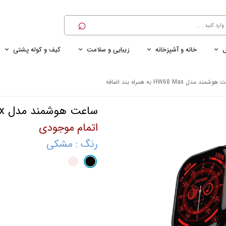
⌕
ل
خانه و آشپزخانه
زیبایی و سلامت
کیف و کوله پشتی
ی
ی ناخن
ترازو
پنکه رومیزی
کنسول خانگی
کابل و شارژر و مبدل برق
مند مدل HW68 Max به همراه بند اضافه
ساعت هوشمند مدل HW68 Max به همراه بند اضافه
اتمام موجودی
رنگ
: مشکی