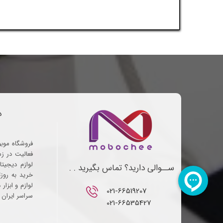
د
فروشگاه موب
فعالیت در ز
لوازم دیجیتا
ســوالی دارید؟ تماس بگیرید . .
خرید به روز
لوازم و ابزار
021-66519207​​​​​​​
سراسر ایران ف
021-66535427