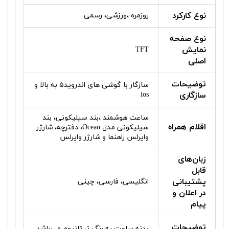
نوع کارکرد
روزمره ،ورزشی، رسمی
نوع صفحه
نمایش
TFT
اصلی
توضیحات
سازگار با گوشی های اندروید۵ به بالا و
سازگاری
ios
ساعت هوشمند ،بند سیلیکونی، بند
اقلام همراه
سیلیکونی مدل Ocean، دفترچه، شارژر
وایرلس راهنما و شارژر وایرلس
زبان‌های
قابل
پشتیبانی
انگلیسی، فارسی، چینی
در اعلان و
پیام
توضیحات
بدنه ساعت به رنگ تیتانیوم می‌باشد