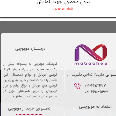
بدون محصول جهت نمایش
بدون 
اتمام موجودی
دربـــاره موبوچی
فروشگاه موبوچی به پشتوانه بیش از
یک دهه فعالیت در زمینه فروش انواع
ـوالی دارید؟ تماس بگیرید . .
گوشی موبایل و لوازم دیجیتال، این
افتخار را دارد که امکان خرید به روزترین
021-66519207​​​​​​​
گوشی های موبایل و انواع لوازم و ابزار
دیجیتال را برای هموطنان عزیز در
021-66535427
سراسر ایران فراهم نماید.
بیشتر »
اعتماد به موبوچـی
نحــوه‌ی خرید از موبوچی