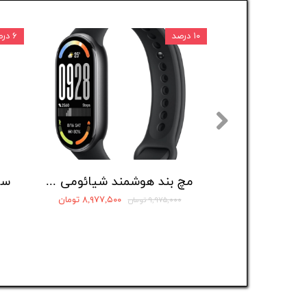
۱۰ درصد
۶ درصد
ساعت هوشمند گلوریمی مدل GX TRACE
مچ بند هوشمند شیائومی مدل Mi Band 10 (ورژن Global)
۹,۹۴۰,۸۷۶ تومان
۸,۹۷۷,۵۰۰ تومان
۹,۹۷۵,۰۰۰ تومان