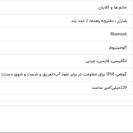
خانم ها و آقایان
شارژر ، دفترچه راهنما، 2 عدد بند
Bluetooth
آلومینیوم
انگلیسی، فارسی، چینی
گواهی IP68 برای مقاومت در برابر نفوذ آب(تعریق و شست و شوی دست) و گرد و غبار
220میلی‌آمپر ساعت