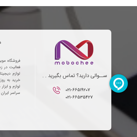
د
فروشگاه موب
فعالیت در ز
لوازم دیجیتا
ســوالی دارید؟ تماس بگیرید . .
خرید به روز
لوازم و ابزار
021-66519207​​​​​​​
سراسر ایران ف
021-66535427