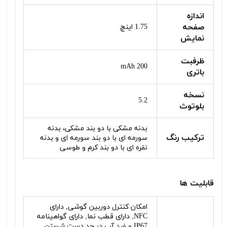
اندازه
صفحه
1.75 اینچ
نمایش
ظرفبت
200 mAh
باتری
نسخه
5.2
بلوتوث
بدنه مشکی با دو بند مشکی، بدنه
ترکیب رنگ
سورمه ای با دو بند سورمه ای و بدنه
نقره ای با دو بند کرم و طوسی
قابلیت ها
امکان کنترل دوربین گوشی, دارای
NFC, دارای قطب نما, دارای گواهینامه
IP67 و ضد آب در حد دست شستن,