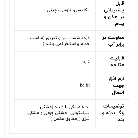
قابل
پشتیبانی
انگلیسی، فارسی، چینی
در اعلان و
پیام
مقاومت در
درحد شست شو و تعریق (مناسب
برابر آب
حمام و استخر نمی باشد )
قابلیت
دارد
مکالمه
نرم افزار
جهت
hd fit
اتصال
توضیحات
بدنه مشکی با 3 بند (مشکی
رنگ بدنه و
سیلیکونی . مشکی چرمی و مشکی
فلزی )(مطابق عکس )
بند