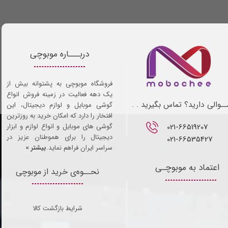
دربـــاره موبوچی
فروشگاه موبوچی به پشتوانه بیش از
یک دهه فعالیت در زمینه فروش انواع
ـوالی دارید؟ تماس بگیرید . .
گوشی موبایل و لوازم دیجیتال، این
افتخار را دارد که امکان خرید به روزترین
021-66519207​​​​​​​
گوشی های موبایل و انواع لوازم و ابزار
دیجیتال را برای هموطنان عزیز در
021-66535427
سراسر ایران فراهم نماید.
بیشتر »
اعتماد به موبوچـی
نحــوه‌ی خرید از موبوچی
شرایط بازگشت کالا