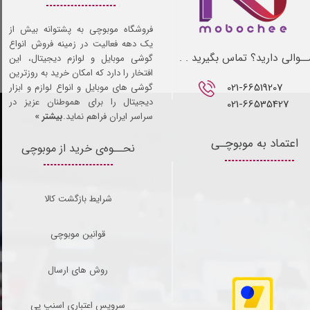
فروشگاه موبوچی به پشتوانه بیش از
یک دهه فعالیت در زمینه فروش انواع
ـوالی دارید؟ تماس بگیرید . .
گوشی موبایل و لوازم دیجیتال، این
افتخار را دارد که امکان خرید به روزترین
021-66519207​​​​​​​
گوشی های موبایل و انواع لوازم و ابزار
دیجیتال را برای هموطنان عزیز در
021-66535427
سراسر ایران فراهم نماید.
بیشتر »
اعتماد به موبوچـی
نحــوه‌ی خرید از موبوچی
شرایط بازگشت کالا
قوانین موبوچی
روش های ارسال
سرویس اعتباری اسنپ پی