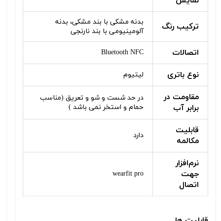
نمایش
بدنه مشکی با بند مشکی، بدنه
ترکیب رنگ
آلومینیومی با بند نارنجی
اتصالات
Bluetooth NFC
نوع باتری
لیتیوم
مقاومت در
در حد شست و شو و تعریق (مناسب
برابر آب
حمام و استخر نمی باشد )
قابلیت
دارد
مکالمه
نرم‌افزار
جهت
wearfit pro
اتصال
قابلیت ها