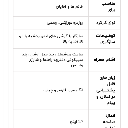
مناسب
خانم ها و آقایان
برای
نوع کارکرد
روزمره ،ورزشی، رسمی
توضیحات
سازگار با گوشی های اندروید۵ به بالا و
سازگاری
ios 10 به بالا
ساعت هوشمند ، بند مدل اوشن ، بند
اقلام همراه
سییکونی دفترچه راهنما و شارژر
وایرلس
زبان‌های
قابل
پشتیبانی
انگلیسی، فارسی، چینی
در اعلان و
پیام
اندازه
صفحه
1.7 اینچ