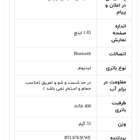
در اعلان و
پیام
اندازه
صفحه
1.85 اینچ
نمایش
اتصالات
Bluetooth
نوع باتری
لیتیوم
مقاومت در
در حد شست و شو و تعریق (مناسب
برابر آب
حمام و استخر نمی باشد )
ظرفبت
400 mAh
باتری
وزن
55 گرم
پردازنده
RTL8763EWE