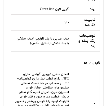
برند
گرین لاین Green lion
قابلیت
دارد
مکالمه
توضیحات
بدنه طلایی با بند نارنجی /بدنه مشکی
رنگ بدنه و
با بند مشکی (مطابق عکس)
بند
قابلیت ها
امکان کنترل دوربین گوشی, دارای
NFC, دارای قطب نما, دارای گواهینامه
IP67 و ضد آب در حد دست شستن,
سنسورهای سلامتی فشار خون،
اکسیژن خون، ضربان قلب، گام شمار،
پایش خواب، دمای بدن و قند خون,
قابلیت آپلود واچ فیس بیشتر و تصویر
-
زمینه دلخواه, قابلیت مکالمه و پاسخ