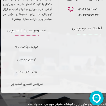
افتخار را دارد که امکان خرید به روزترین
021-66519207​​​​​​​
گوشی های موبایل و انواع لوازم و ابزار
دیجیتال را برای هموطنان عزیز در
021-66535427
سراسر ایران فراهم نماید.
بیشتر »
اعتماد به موبوچـی
نحــوه‌ی خرید از موبوچی
شرایط بازگشت کالا
قوانین موبوچی
روش های ارسال
سرویس اعتباری اسنپ پی
یه حقوق مادی و معنوی برای «
فروشگاه اینترنتی موبوچی
»، محفوظ است.