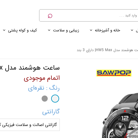
⌕
ل
خانه و آشپزخانه
زیبایی و سلامت
کیف و کوله پشتی
ی
ی ناخن
ترازو
پنکه رومیزی
کنسول خانگی
کابل و شارژر و مبدل برق
شمند مدل HW5 Max| دارای 3 بند
ساعت هوشمند مدل HW5 Max| دارای 3 بند
اتمام موجودی
رنگ
: نقره‌ای
گارانتی
گارانتی اصالت و سلامت فیزیکی کا