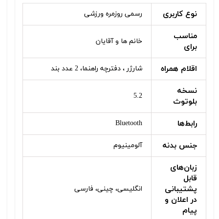
نوع کاربری
رسمی روزمره ورزشی
مناسب
خانم ها و آقایان
برای
اقلام همراه
شارژر ، دفترچه راهنما، 2 عدد بند
نسخه
5.2
بلوتوث
رابط‌ها
Bluetooth
جنس بدنه
آلومینیوم
زبان‌های
قابل
پشتیبانی
انگلیسی، چینی، فارسی
در اعلان و
پیام