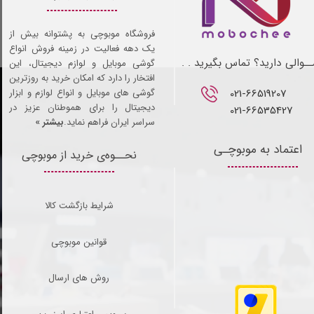
فروشگاه موبوچی به پشتوانه بیش از
یک دهه فعالیت در زمینه فروش انواع
ـوالی دارید؟ تماس بگیرید . .
گوشی موبایل و لوازم دیجیتال، این
افتخار را دارد که امکان خرید به روزترین
021-66519207​​​​​​​
گوشی های موبایل و انواع لوازم و ابزار
دیجیتال را برای هموطنان عزیز در
021-66535427
سراسر ایران فراهم نماید.
بیشتر »
اعتماد به موبوچـی
نحــوه‌ی خرید از موبوچی
شرایط بازگشت کالا
قوانین موبوچی
روش های ارسال