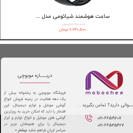
ساعت هوشمند گلوریمی مدل Artist
۹,۱۲۱,۲۸۲ تومان
۶,۹۹۰,۰۰۰ تومان
۸,۵۷۴,۰۰۵ تومان
۶,۶۴۰,۵۰۰ تومان
دربـــاره موبوچی
فروشگاه موبوچی به پشتوانه بیش از
یک دهه فعالیت در زمینه فروش انواع
ـوالی دارید؟ تماس بگیرید . .
گوشی موبایل و لوازم دیجیتال، این
افتخار را دارد که امکان خرید به روزترین
021-66519207​​​​​​​
گوشی های موبایل و انواع لوازم و ابزار
دیجیتال را برای هموطنان عزیز در
021-66535427
سراسر ایران فراهم نماید.
بیشتر »