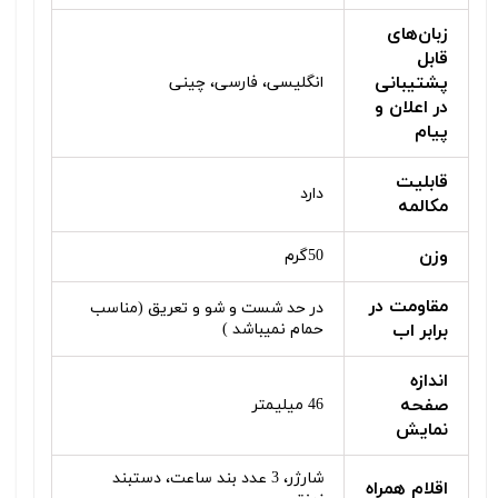
زبان‌های
قابل
پشتیبانی
انگلیسی، فارسی، چینی
در اعلان و
پیام
قابلیت
دارد
مکالمه
وزن
50گرم
مقاومت در
در حد شست و شو و تعریق (مناسب
برابر اب
حمام نمیباشد )
اندازه
صفحه
46 میلیمتر
نمایش
شارژر، 3 عدد بند ساعت، دستبند
اقلام همراه