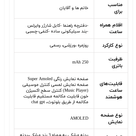
مناسب
خانم ها و آقایان
برای
اقلام همراه
-دفترچه راهنما -کابل شارژر وایرلس
ساعت
-بند سیلیکونی ساده -کنفی-چسبی
نوع کارکرد
روزمره ،ورزشی، رسمی
ظرفبت
250 mAh
باتری
صفحه نمایش رنگی Super Amoled
قابلیت‌های
صفحه نمایش لمسی کنترل موسیقی
ساعت
(Music Player) کنترل سطح اکسیژن
خون قابلیت مکالمه مستقیم قابلیت
هوشمند
مکالمه از طریق بلوتوث، chat gpt
نوع صفحه
AMOLED
نمایش
بدنه مشکی به همراه 3 بند مشکی،بدنه