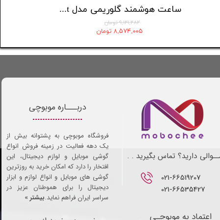
ساعت هوشمند WearFit مدل JW10 ULTRAPLUS
ساعت هوشمند گلوریمی مدل Artist
۹,۱۲۱,۲۸۲ تومان
۸,۵۷۴,۰۰۵ تومان
دربـــاره موبوچی
فروشگاه موبوچی به پشتوانه بیش از
یک دهه فعالیت در زمینه فروش انواع
ـوالی دارید؟ تماس بگیرید . .
گوشی موبایل و لوازم دیجیتال، این
افتخار را دارد که امکان خرید به روزترین
021-66519207​​​​​​​
گوشی های موبایل و انواع لوازم و ابزار
دیجیتال را برای هموطنان عزیز در
021-66535427
سراسر ایران فراهم نماید.
بیشتر »
اعتماد به موبوچـی