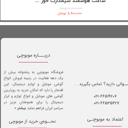
مچ بند هوشمند شیائومی مدل Mi Band 10 (ورژن Global)
ساعت هوشمند سیمکارت خور Wisme مدل WS99 max
۱۰,۰۰۰,۰۰۰ تومان
۸,۹۰۰,۰۰۰ تومان
دربـــاره موبوچی
فروشگاه موبوچی به پشتوانه بیش از
یک دهه فعالیت در زمینه فروش انواع
ـوالی دارید؟ تماس بگیرید . .
گوشی موبایل و لوازم دیجیتال، این
افتخار را دارد که امکان خرید به روزترین
021-66519207​​​​​​​
گوشی های موبایل و انواع لوازم و ابزار
دیجیتال را برای هموطنان عزیز در
021-66535427
سراسر ایران فراهم نماید.
بیشتر »
اعتماد به موبوچـی
نحــوه‌ی خرید از موبوچی