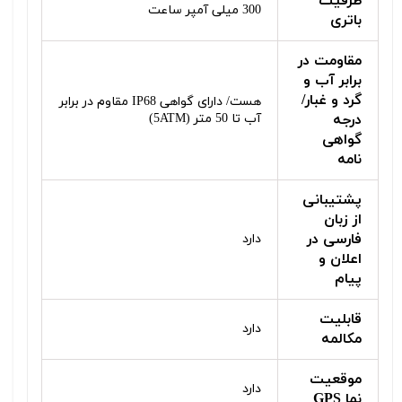
ظرفیت
300 میلی آمپر ساعت
باتری
مقاومت در
برابر آب و
گرد و غبار/
هست/ دارای گواهی IP68 مقاوم در برابر
درجه
آب تا 50 متر (5ATM)
گواهی‌
نامه
پشتیبانی
از زبان
فارسی در
دارد
اعلان و
پیام
قابلیت
دارد
مکالمه
موقعیت‌
دارد
نما GPS