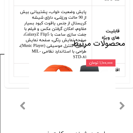
پایش وضعیت خواب، پشتیبانی بیش
از 90 حالت ورزشی، دارای شیشه
کریستال از جنس یاقوت کبود بسیار
مقاوم، امکان گرفتن عکس و فیلم با
قابلیت
جفت‌ سازی ساعت با GalaxyZ Flip5،
های ویژه
محصولات مرتبط
صفحه نمایش رنگی، صفحه نمایش
لمسی، کنترل موسیقی (Music Player)،
طراحی با استاندارد نظامی MIL-
STD-۸۱
۱,۱۰۰,۰۰۰ تومان
۱۵ درصد
اقلام همراه
شارژر / دفترچه راهنما