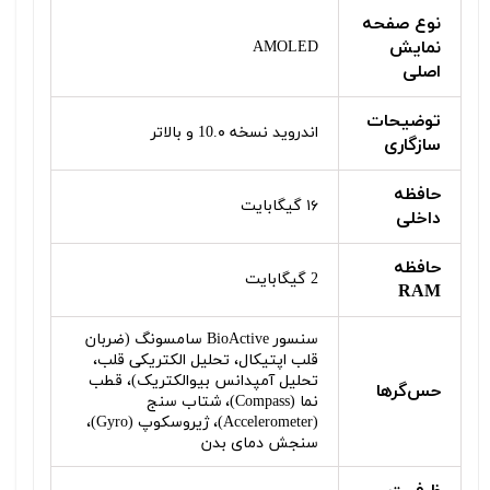
نوع صفحه
نمایش
AMOLED
اصلی
توضیحات
اندروید نسخه 10.۰ و بالاتر
سازگاری
حافظه
۱۶ گیگابایت
داخلی
حافظه
2 گیگابایت
RAM
سنسور BioActive سامسونگ (ضربان
قلب اپتیکال، تحلیل الکتریکی قلب،
تحلیل آمپدانس بیوالکتریک)، قطب‌
حس‌گرها
نما (Compass)، شتاب‌ سنج
(Accelerometer)، ژیروسکوپ (Gyro)،
سنجش دمای بدن