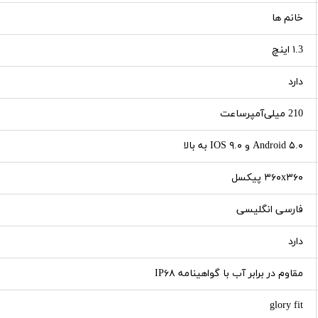
خانم ها
۱.3 اینچ
دارد
210 میلی‌آمپرساعت
Android ۵.۰ و IOS ۹.۰ به بالا
۳۶۰x۳۶۰ پیکسل
فارسی انگلیسی
دارد
مقاوم در برابر آب با گواهینامه IP۶۸
glory fit