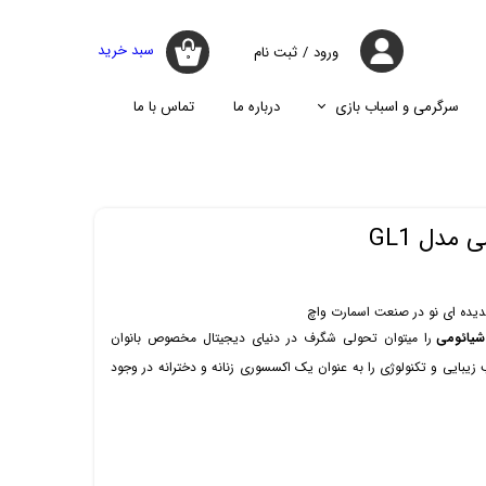
سبد خرید
ورود
/
ثبت نام
۰
حساب کاربری
من
سرگرمی و اسباب بازی
درباره ما
تماس با ما
تغییر گذر واژه
جارو
پازل
اسپیکر
پایه نگه دارنده گوشی موبایل
سفارشات
جارو شارژی
جارو روباتیک
خروج از حساب
مدل GL1
کاربری
جارو برقی
دیده ای نو در صنعت اسمارت واچ
را میتوان تحولی شگرف در دنیای دیجیتال مخصوص بانوان
یبایی و تکنولوژی را به عنوان یک اکسسوری زنانه و دخترانه در وجود