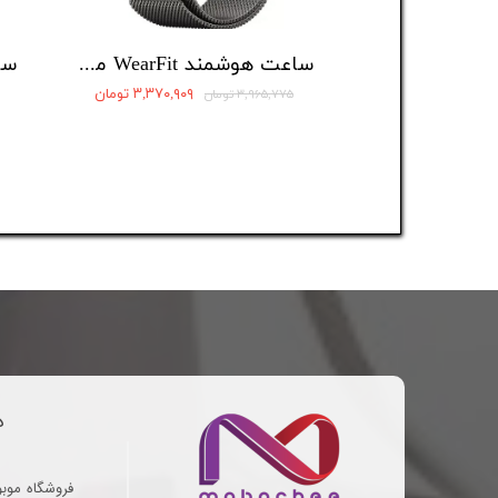
ساعت هوشمند WearFit مدل JW10 Pro Max
۳,۳۷۰,۹۰۹ تومان
۳,۹۶۵,۷۷۵ تومان
د
فروشگاه موب