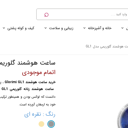
⌕
ل
خانه و آشپزخانه
زیبایی و سلامت
کیف و کوله پشتی
ی
ی ناخن
ترازو
پنکه رومیزی
کنسول خانگی
کابل و شارژر و مبدل برق
 هوشمند گلوریمی مدل GL1
ساعت هوشمند گلوریمی 
اتمام موجودی
خرید ساعت هوشمند Glorimi GL1
، پ
ساعت هوشمند زنانه گلوریمی GL1 شیائومی
دانست که لوکس بودن و همینطور ترکیب ز
خود به ارمغان آورده است.
رنگ
: نقره ای