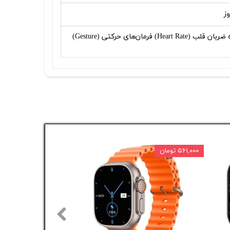
شمارشگر ضربان قلب سنجش اکسیژن خون فشارسنج (Barometer) شمارنده ضربان قلب (Heart Rate) فرمان‌های حرکتی (Gesture)
۵۶۱,۰۰۰ تومان
۶ درصد