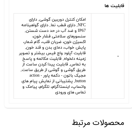
قابلیت ها
امکان کنترل دوربین گوشی, دارای
NFC, دارای قطب نما, دارای گواهینامه
IP67 و ضد آب در حد دست شستن,
سنسورهای سلامتی فشار خون،
اکسیژن خون، ضربان قلب، گام شمار،
پایش خواب، دمای بدن و قند خون,
قابلیت آپلود واچ فیس بیشتر و تصویر
-
زمینه دلخواه, قابلیت مکالمه و پاسخ
به تماس, قابلیت پیدا کردن ساعت از
طریق گوشی و گوشی از طریق ساعت,
مجیک باتون - دکمه پاور - action
button, پشتیبانی از نمایش پیام های
واتساپ، اینستاگرام، تلگرام، پیامک و
تماس های ورودی
محصولات مرتبط