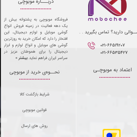
دربـــاره موبوچی
فروشگاه موبوچی به پشتوانه بیش از
یک دهه فعالیت در زمینه فروش انواع
ـوالی دارید؟ تماس بگیرید . .
گوشی موبایل و لوازم دیجیتال، این
افتخار را دارد که امکان خرید به روزترین
021-66519207​​​​​​​
گوشی های موبایل و انواع لوازم و ابزار
دیجیتال را برای هموطنان عزیز در
021-66535427
سراسر ایران فراهم نماید.
بیشتر »
اعتماد به موبوچـی
نحــوه‌ی خرید از موبوچی
شرایط بازگشت کالا
قوانین موبوچی
روش های ارسال