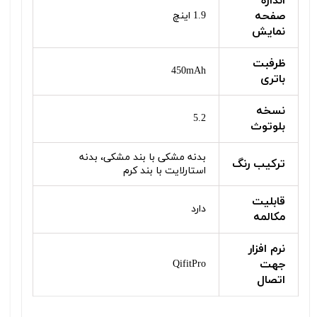
اندازه
صفحه
1.9 اینچ
نمایش
ظرفبت
450mAh
باتری
نسخه
5.2
بلوتوث
بدنه مشکی با بند مشکی، بدنه
ترکیب رنگ
استارلایت با بند کرم
قابلیت
دارد
مکالمه
نرم افزار
جهت
QifitPro
اتصال