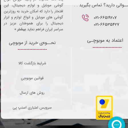
ـوالی دارید؟ تماس بگیرید . .
گوشی موبایل و لوازم دیجیتال، این
افتخار را دارد که امکان خرید به روزترین
021-66519207​​​​​​​
گوشی های موبایل و انواع لوازم و ابزار
دیجیتال را برای هموطنان عزیز در
021-66535427
سراسر ایران فراهم نماید.
بیشتر »
اعتماد به موبوچـی
نحــوه‌ی خرید از موبوچی
شرایط بازگشت کالا
قوانین موبوچی
روش های ارسال
سرویس اعتباری اسنپ پی