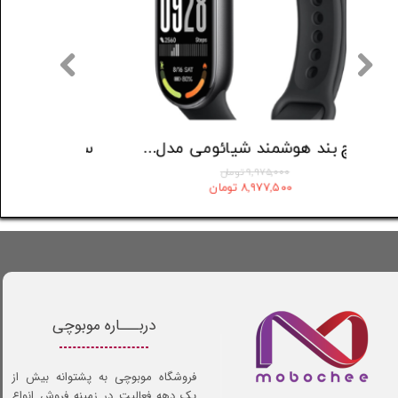
ساعت هوشمند WearFit مدل JW10 ULTRAPLUS
مچ بند هوشمند شیائومی مدل Mi Band 10 (ورژن Global)
۹,۹۷۵,۰۰۰ تومان
۸,۹۷۷,۵۰۰ تومان
دربـــاره موبوچی
فروشگاه موبوچی به پشتوانه بیش از
یک دهه فعالیت در زمینه فروش انواع