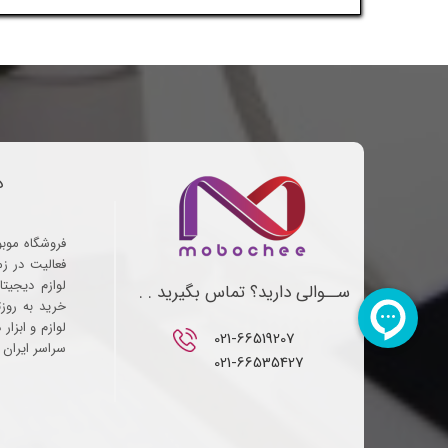
د
فروشگاه موب
فعالیت در ز
لوازم دیجیتا
ســوالی دارید؟ تماس بگیرید . .
خرید به روز
لوازم و ابزار
021-66519207​​​​​​​
سراسر ایران ف
021-66535427