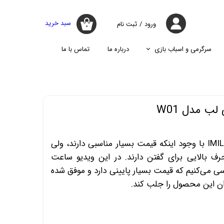
سبد خرید
ورود
/
ثبت نام
۰
حساب کاربری
من
سرگرمی و اسباب بازی
درباره ما
تماس با ما
تغییر گذر واژه
جارو
پازل
اسپیکر
پایه نگه دارنده گوشی موبایل
سفارشات
جارو شارژی
جارو روباتیک
خروج از حساب
 مدل W01
کاربری
جارو برقی
ساعت‌های هوشمند برند IMILAB با وجود اینکه قیمت بسیار مناسبی دارند، ولی
رف بالایی برای گفتن دارند. در این ویدیو ساعت
IMILAB W0 را بررسی می‌کنیم که قیمت بسیار پایینی دارد و موفق شده