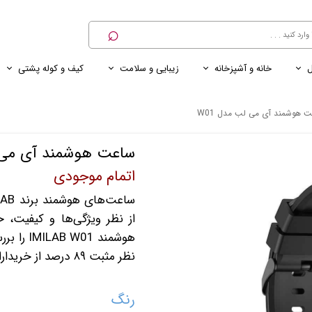
⌕
ل
خانه و آشپزخانه
زیبایی و سلامت
کیف و کوله پشتی
ی
ی ناخن
ترازو
پنکه رومیزی
کنسول خانگی
کابل و شارژر و مبدل برق
 هوشمند آی می لب مدل W01
ساعت هوشمند آی می لب
اتمام موجودی
از نظر ویژگی‌ها و کیفیت، ح
هوشمند 1
نظر مثبت ۸۹ درصد از خریداران این محصول را جلب کند.
رنگ