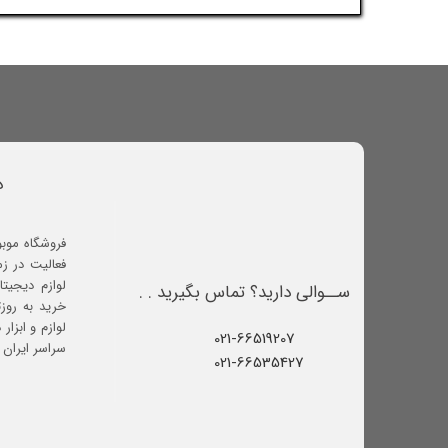
د
فروشگاه موب
فعالیت در ز
لوازم دیجیتا
ســوالی دارید؟ تماس بگیرید . .
خرید به روز
لوازم و ابزار
021-66519207​​​​​​​
سراسر ایران ف
021-66535427