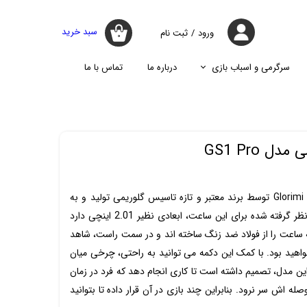
سبد خرید
ورود
/
ثبت نام
۰
حساب کاربری
من
سرگرمی و اسباب بازی
درباره ما
تماس با ما
تغییر گذر واژه
جارو
پازل
اسپیکر
پایه نگه دارنده گوشی موبایل
سفارشات
جارو شارژی
جارو روباتیک
خروج از حساب
 GS1 Pro
کاربری
جارو برقی
ساعت هوشمند شیائومی Glorimi GS1 Pro توسط برند معتبر و تازه تاسیس گلوریمی تولید و به
بازار عرضه شده است. نمایشگر در نظر گرفته شده برای این ساعت، ابعادی نظیر 2.01 اینچی دارد
می باشد. بدنه ساعت را از فولاد ضد زنگ ساخته اند و در سمت راست، شاهد
ید بود. با کمک این دکمه می توانید به راحتی، چرخی میان
ین مدل، تصمیم داشته است تا کاری انجام دهد که فرد در زمان
ه اش سر نرود. بنابراین چند بازی در آن قرار داده تا بتوانید