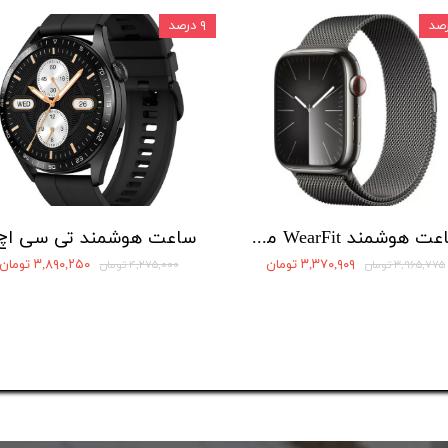
۹ درصد
ساعت هوشمند WearFit مدل JW10 Pro Max
۳,۳۷۰,۹۰۹ تومان
۳,۸۹۰,۲۵۰ تومان
۳,۹۶۵,۷۷۵ تومان
۴,۲۷۵,۰۰۰ تومان