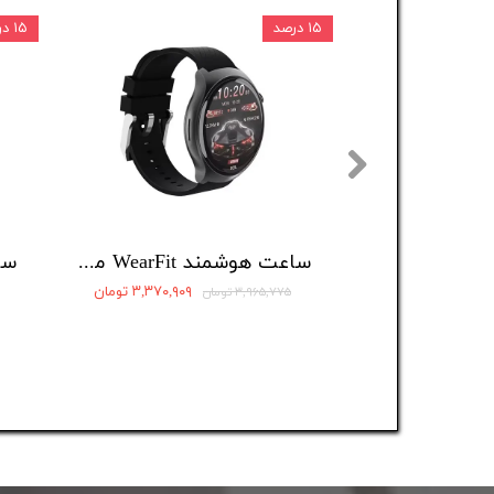
۱۵ درصد
۱۵ درصد
ساعت هوشمند WearFit مدل JW4 MAX
۳,۳۷۰,۹۰۹ تومان
۳,۹۶۵,۷۷۵ تومان