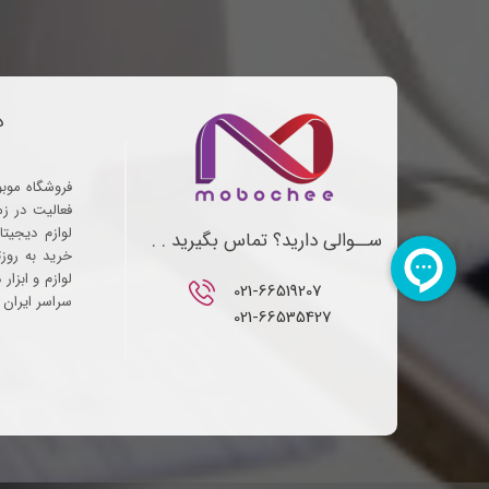
د
فروشگاه موب
فعالیت در ز
لوازم دیجیتا
ســوالی دارید؟ تماس بگیرید . .
خرید به روز
لوازم و ابزار
021-66519207​​​​​​​
سراسر ایران ف
021-66535427