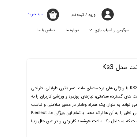
سبد خرید
ورود
/
ثبت نام
۰
حساب کاربری
من
سرگرمی و اسباب بازی
درباره ما
تماس با ما
تغییر گذر واژه
جارو
پازل
اسپیکر
پایه نگه دارنده گوشی موبایل
سفارشات
جارو شارژی
جارو روباتیک
خروج از حساب
مدل Ks3
کاربری
جارو برقی
ساعت هوشمند شیائومی کیسلکت KS3 با ویژگی ‌های برجسته‌ای مانند عمر باتری طولانی، طراحی
ت‌ های گسترده سلامتی، نیازهای روزمره و ورزشی کاربران را به
ی ‌تواند به عنوان یک همراه وفادار در مسیر سلامتی و تناسب
اندام کاربران عمل کند و تجربه‌ا ی بی ‌نظیر را به آن ‌ها ارائه دهد. با تمام این ویژگی ‌ها، Kieslect
 است که به دنبال یک ساعت هوشمند کاربردی و در عین حال زیبا