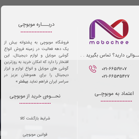
دربـــاره موبوچی
فروشگاه موبوچی به پشتوانه بیش از
یک دهه فعالیت در زمینه فروش انواع
ـوالی دارید؟ تماس بگیرید . .
گوشی موبایل و لوازم دیجیتال، این
افتخار را دارد که امکان خرید به روزترین
021-66519207​​​​​​​
گوشی های موبایل و انواع لوازم و ابزار
دیجیتال را برای هموطنان عزیز در
021-66535427
سراسر ایران فراهم نماید.
بیشتر »
اعتماد به موبوچـی
نحــوه‌ی خرید از موبوچی
شرایط بازگشت کالا
قوانین موبوچی