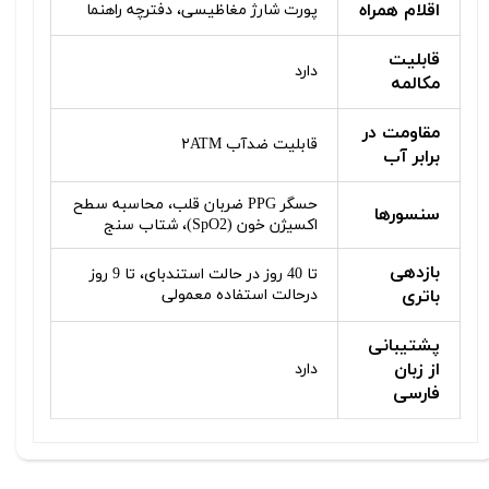
اقلام همراه
پورت شارژ مغاظیسی، دفترچه راهنما
قابلیت
دارد
مکالمه
مقاومت در
قابلیت ضدآب ۲ATM
برابر آب
حسگر PPG ضربان قلب، محاسبه سطح
سنسورها
اکسیژن خون (SpO2)، شتاب‌ سنج
بازدهی
تا 40 روز در حالت استندبای، تا 9 روز
باتری
درحالت استفاده معمولی
پشتیبانی
از زبان
دارد
فارسی