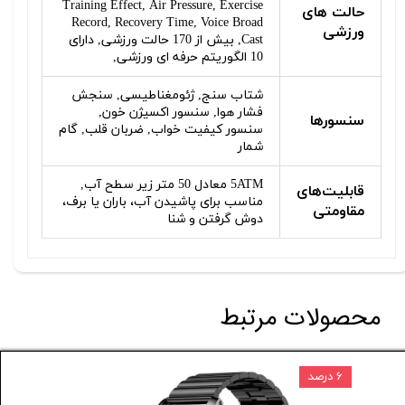
Training Effect, Air Pressure, Exercise
حالت های
Record, Recovery Time, Voice Broad
ورزشی
Cast, بیش از 170 حالت ورزشی, دارای
10 الگوریتم حرفه ای ورزشی,
شتاب‌ سنج, ژئومغناطیسی, سنجش
فشار هوا, سنسور اکسیژن خون,
سنسورها
سنسور کیفیت خواب, ضربان قلب, گام
شمار
5ATM معادل 50 متر زیر سطح آب,
قابلیت‌های
مناسب برای پاشیدن آب، باران یا برف،
مقاومتی
دوش گرفتن و شنا
محصولات مرتبط
۶ درصد
۵ درصد