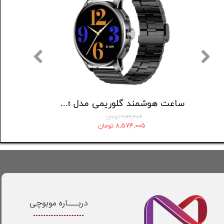
ساعت هوشمند WearFit مدل JW10 ULTRAPLUS
ساعت هوشمند گلوریمی مدل Artist
۹,۱۲۱,۲۸۲ تومان
۸,۵۷۴,۰۰۵ تومان
دربـــاره موبوچی