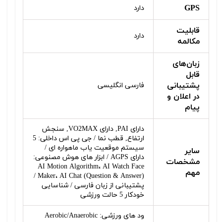
GPS
دارد
قابلیت
دارد
مکالمه
زبان‌های
قابل
پشتیبانی
فارسی انگلیسی
در اعلان و
پیام
دارای PAI, دارای VO2MAX, سنجش
ارتفاع, قطب نما / جی پی اس داخلی: 5
سیستم موقعیت یاب ماهواره ای /
سایر
دارای AGPS / ابزار های هوش مصنوعی:
مشخصات
AI Motion Algorithm، AI Watch Face
مهم
Maker، AI Chat (Question & Answer) /
پشتیبانی از زبان فارسی / شناسایی
خودکار 5 حالت ورزشی
ود های ورزشی: Aerobic/Anaerobic