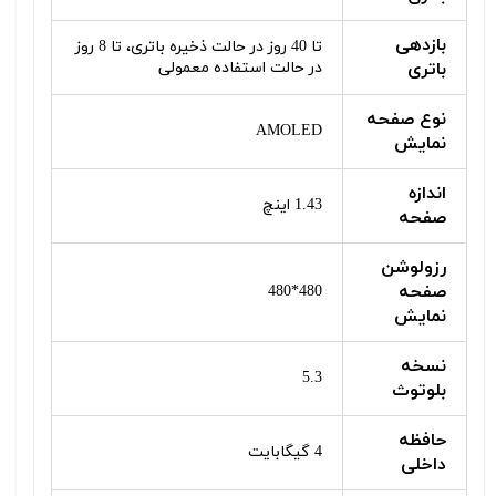
بازدهی
تا 40 روز در حالت ذخیره باتری، تا 8 روز
باتری
در حالت استفاده معمولی
نوع صفحه
AMOLED
نمایش
اندازه
1.43 اینچ
صفحه
رزولوشن
صفحه
480*480
نمایش
نسخه
5.3
بلوتوث
حافظه
4 گیگابایت
داخلی