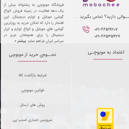
فروشگاه موبوچی به پشتوانه بیش از
یک دهه فعالیت در زمینه فروش انواع
ـوالی دارید؟ تماس بگیرید . .
گوشی موبایل و لوازم دیجیتال، این
افتخار را دارد که امکان خرید به روزترین
021-66519207​​​​​​​
گوشی های موبایل و انواع لوازم و ابزار
دیجیتال را برای هموطنان عزیز در
021-66535427
سراسر ایران فراهم نماید.
بیشتر »
اعتماد به موبوچـی
نحــوه‌ی خرید از موبوچی
شرایط بازگشت کالا
قوانین موبوچی
روش های ارسال
سرویس اعتباری اسنپ پی