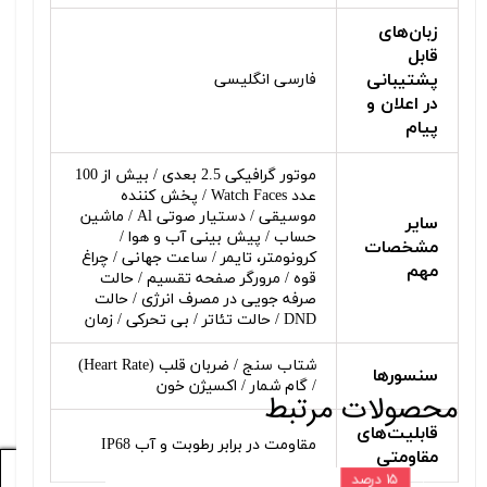
زبان‌های
قابل
پشتیبانی
فارسی انگلیسی
در اعلان و
پیام
موتور گرافیکی 2.5 بعدی / بیش از 100
عدد Watch Faces / پخش کننده
موسیقی / دستیار صوتی Al / ماشین
سایر
حساب / پیش بینی آب و هوا /
مشخصات
کرونومتر، تایمر / ساعت جهانی / چراغ
مهم
قوه / مرورگر صفحه تقسیم / حالت
صرفه جویی در مصرف انرژی / حالت
DND / حالت تئاتر / بی تحرکی / زمان
شتاب سنج / ضربان قلب (Heart Rate)
سنسورها
/ گام شمار / اکسیژن خون
محصولات مرتبط
قابلیت‌های
مقاومت در برابر رطوبت و آب IP68
مقاومتی
۱,۱۰۰,۰۰۰ تومان
۱۵ درصد