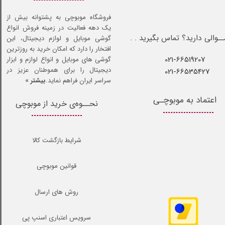
فروشگاه موبوچی به پشتوانه بیش از
یک دهه فعالیت در زمینه فروش انواع
ـوالی دارید؟ تماس بگیرید . .
گوشی موبایل و لوازم دیجیتال، این
افتخار را دارد که امکان خرید به روزترین
021-66519207​​​​​​​
گوشی های موبایل و انواع لوازم و ابزار
دیجیتال را برای هموطنان عزیز در
021-66535427
سراسر ایران فراهم نماید.
بیشتر »
اعتماد به موبوچـی
نحــوه‌ی خرید از موبوچی
شرایط بازگشت کالا
قوانین موبوچی
روش های ارسال
سرویس اعتباری اسنپ پی