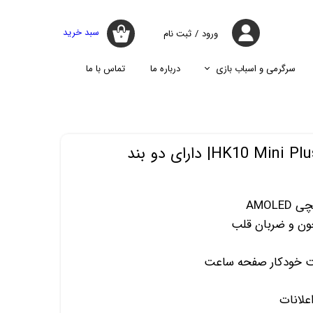
سبد خرید
ورود
/
ثبت نام
۰
حساب کاربری
من
سرگرمی و اسباب بازی
درباره ما
تماس با ما
تغییر گذر واژه
جارو
پازل
اسپیکر
پایه نگه دارنده گوشی موبایل
سفارشات
جارو شارژی
جارو روباتیک
خروج از حساب
کاربری
جارو برقی
ون و ضربان قلب
هت خودکار صفحه ساعت
علانات