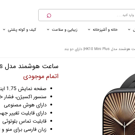
⌕
ل
خانه و آشپزخانه
زیبایی و سلامت
کیف و کوله پشتی
ی
ی ناخن
ترازو
پنکه رومیزی
کنسول خانگی
کابل و شارژر و مبدل برق
مند مدل HK10 Mini Plus| دارای دو بند
ساعت هوشمند مدل HK10 Mini Plus| دارای دو بند
اتمام موجودی
صفحه نمایش 1.75 اینچی AMOLED
سنسور اکسیژن، فشار خ
دارای هوش مصنوعی
دارای قابلیت تغییر ج
قابلیت تماس بلوتوثی
زبان فارسی برای منو و ا