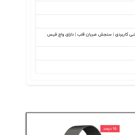
شی کاربردی | سنجش ضربان قلب | دارای واچ فیس
۱۵ درصد
۵ درصد