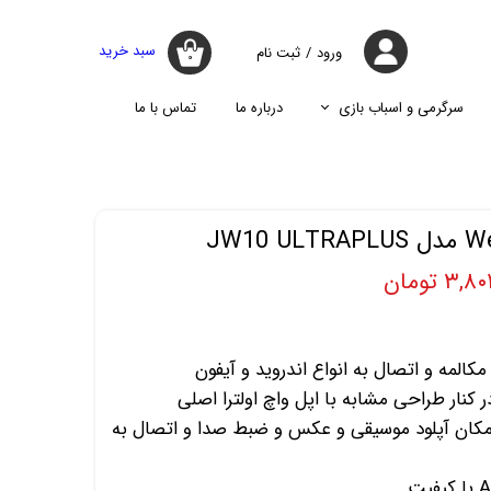
سبد خرید
ورود
/
ثبت نام
۰
حساب کاربری
من
سرگرمی و اسباب بازی
درباره ما
تماس با ما
تغییر گذر واژه
جارو
پازل
اسپیکر
پایه نگه دارنده گوشی موبایل
سفارشات
جارو شارژی
جارو روباتیک
خروج از حساب
کاربری
جارو برقی
۳ تومان
کالمه و اتصال به انواع اندروید و آیفون
مکان آپلود موسیقی و عکس و ضبط صدا و اتصال به