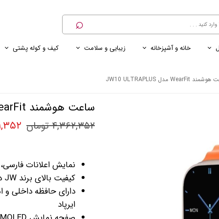
⌕
ل
خانه و آشپزخانه
زیبایی و سلامت
کیف و کوله پشتی
ی
ی ناخن
ترازو
پنکه رومیزی
کنسول خانگی
کابل و شارژر و مبدل برق
ند WearFit مدل JW10 ULTRAPLUS
ساعت هوشمند WearFit مدل JW10 ULTRAPLUS
,۸۰۱,۳۵۲
۴,۳۶۲,۳۵۲ تومان
نمایش اعلانات فارسی، م
کیفیت بالای برند JW در کنار طراحی مشابه با اپل واچ اولترا اصلی
دارای حافظه داخلی و ا
ایرپاد
صفحه نمایش AMOLED با کیفیت