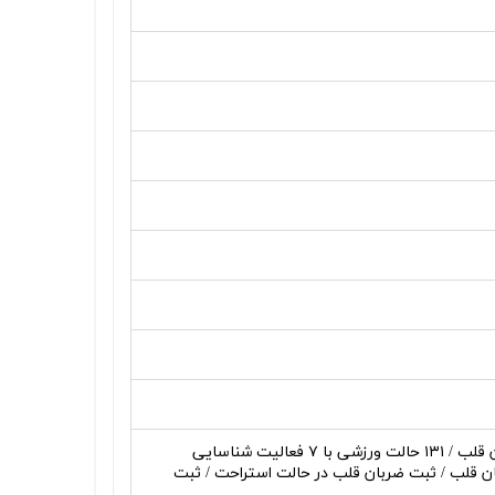
الگوریتم حرکتی هوشمند (Smart Movement Algorithm) / اندازه‌گیری ضربان قلب / ۱۳۱ حالت ورزشی با ۷ فعالیت شناسایی
ه‌گیری خودکار ضربان قلب / پایش ۲۴ ساعته ضربان قلب / ثبت ضربان قلب در حالت استراحت / ثبت