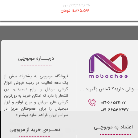
۶,۹۹۰,۰۰۰ تومان
۱۳,۴۸۳,۶۳۵ تومان
۶,۶۴۰,۵۰۰ تومان
۱۱,۸۶۵,۵۹۹ تومان
دربـــاره موبوچی
فروشگاه موبوچی به پشتوانه بیش از
یک دهه فعالیت در زمینه فروش انواع
ـوالی دارید؟ تماس بگیرید . .
گوشی موبایل و لوازم دیجیتال، این
افتخار را دارد که امکان خرید به روزترین
021-66519207​​​​​​​
گوشی های موبایل و انواع لوازم و ابزار
دیجیتال را برای هموطنان عزیز در
021-66535427
سراسر ایران فراهم نماید.
بیشتر »
اعتماد به موبوچـی
نحــوه‌ی خرید از موبوچی