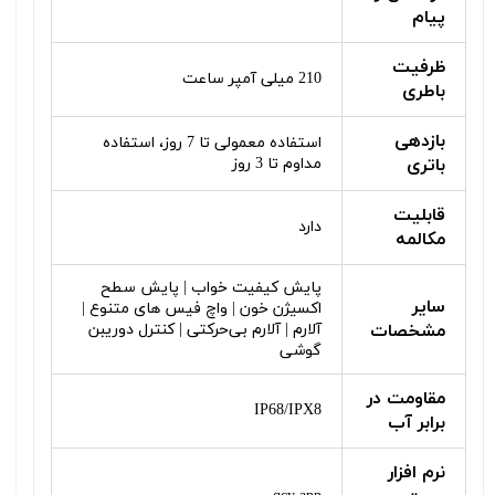
پیام
ظرفیت
210 میلی آمپر ساعت
باطری
بازدهی
استفاده معمولی تا 7 روز، استفاده
باتری
مداوم تا 3 روز
قابلیت
دارد
مکالمه
پایش کیفیت خواب | پایش سطح
سایر
اکسیژن خون | واچ فیس های متنوع |
مشخصات
آلارم | آلارم بی‌حرکتی | کنترل دوریبن
گوشی
مقاومت در
IP68/IPX8
برابر آب
نرم افزار